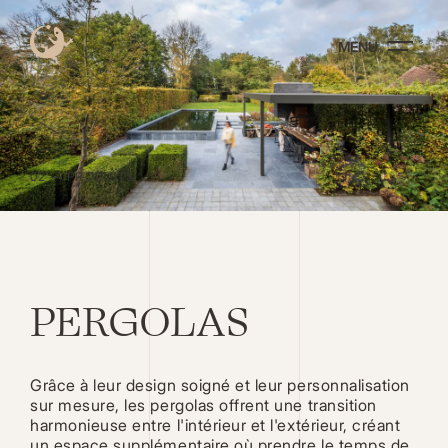
Aller
au
MENU
contenu
principal
02 — PRODUITS
PERGOLAS
Une pergola autoportante sur mesure par Renson.
VOIR PLUS SUR RENSON
Grâce à leur design soigné et leur personnalisation
sur mesure, les pergolas offrent une transition
harmonieuse entre l'intérieur et l'extérieur, créant
un espace supplémentaire où prendre le temps de