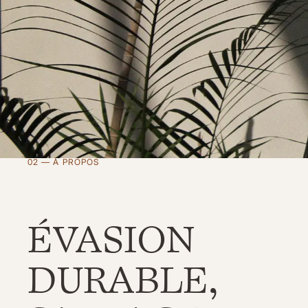
02 — À PROPOS
ÉVASION
DURABLE,