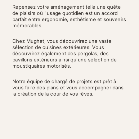
Repensez votre aménagement telle une quête
de plaisirs où l'usage quotidien est un accord
parfait entre ergonomie, esthétisme et souvenirs
mémorables.
Les cookies multimédias sont désactivés. Acceptez-vous
l'utilisation de cookies pour afficher et vous permettre de
Chez Mughet, vous découvrirez une vaste
visionner le contenu vidéo ?
sélection de cuisines extérieures. Vous
découvrirez également des pergolas, des
pavillons extérieurs ainsi qu'une sélection de
PARAMÉTRER LES COOKIES
J'ACCEPTE
moustiquaires motorisés.
Notre équipe de chargé de projets est prêt à
vous faire des plans et vous accompagner dans
la création de la cour de vos rêves.