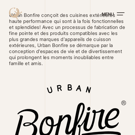
Aller
au
MENU
contenu
Urban Bonfire conçoit des cuisines extérieures
principal
haute performance qui sont à la fois fonctionnelles
et splendides! Avec un processus de fabrication de
fine pointe et des produits compatibles avec les
plus grandes marques d'appareils de cuisson
extérieures, Urban Bonfire se démarque par la
conception d'espaces de vie et de divertissement
qui prolongent les moments inoubliables entre
Les cookies multimédias sont désactivés. Acceptez-
famille et amis.
vous l'utilisation de cookies pour afficher et vous
permettre de visionner le contenu vidéo ?
PARAMÉTRER LES COOKIES
J'ACCEPTE